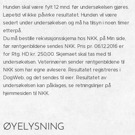
Hunden skal være fylt 12 mnd. før undersøkelsen gjøres.
Løpetid vil ikke påvirke resultatet. Hunden vil være
sedert under undersøkelsen og må ha tilsyn i noen timer
etterpå.
Du må bestille rekvisisjonsskjema hos NKK, på Min side,
før røntgenbildene sendes NKK. Pris pr. 06.12.2016 er
for Rtg. HD kr. 250,00. Skjemaet skal tas med til
undersøkelsen. Veterinæren sender røntgenbildene til
NKK som har egne avlesere. Resultatet registreres i
DogWeb, og det sendes til eier. Resultatet av
undersøkelsen kan påklages, se retningslinjer på
hjemmesiden til NKK.
ØYELYSNING