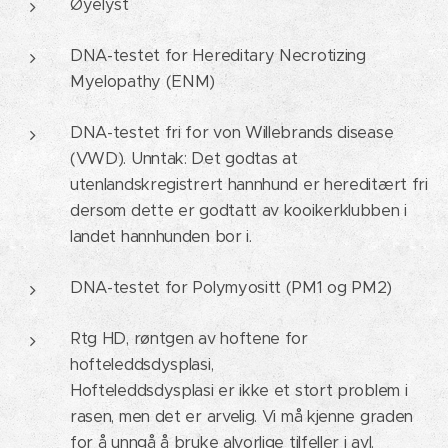
Øyelyst
DNA-testet for Hereditary Necrotizing
Myelopathy (ENM)
DNA-testet fri for von Willebrands disease
(VWD). Unntak: Det godtas at
utenlandskregistrert hannhund er hereditært fri
dersom dette er godtatt av kooikerklubben i
landet hannhunden bor i.
DNA-testet for Polymyositt (PM1 og PM2)
Rtg HD, røntgen av hoftene for
hofteleddsdysplasi,
Hofteleddsdysplasi er ikke et stort problem i
rasen, men det er arvelig. Vi må kjenne graden
for å unngå å bruke alvorlige tilfeller i avl.