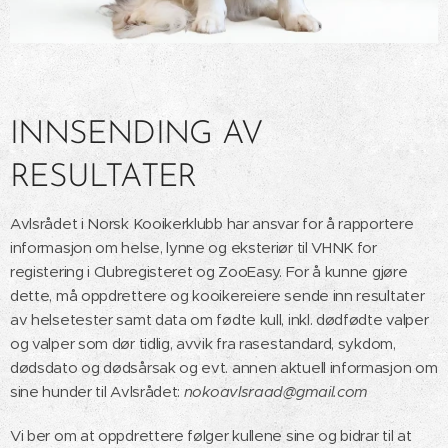
INNSENDING AV
RESULTATER
Avlsrådet i Norsk Kooikerklubb har ansvar for å rapportere
informasjon om helse, lynne og eksteriør til VHNK for
registering i Clubregisteret og ZooEasy. For å kunne gjøre
dette, må oppdrettere og kooikereiere sende inn resultater
av helsetester samt data om fødte kull, inkl. dødfødte valper
og valper som dør tidlig, avvik fra rasestandard, sykdom,
dødsdato og dødsårsak og evt. annen aktuell informasjon om
sine hunder til Avlsrådet:
nokoavlsraad@gmail.com
Vi ber om at oppdrettere følger kullene sine og bidrar til at