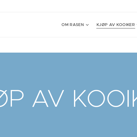
OM RASEN
KJØP AV KOOIKER
ØP AV KOOI